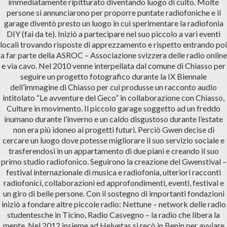
immediatamente ripitturato diventando luogo di culto. Molte
persone si annunciarono per proporre puntate radiofoniche e il
garage diventò presto un luogo in cui sperimentare la radiofonia
DIY (fai da te). Iniziò a partecipare nel suo piccolo a vari eventi
locali trovando risposte di apprezzamento e rispetto entrando poi
a far parte della ASROC – Associazione svizzera delle radio online
e via cavo. Nel 2010 venne interpellata dal comune di Chiasso per
seguire un progetto fotografico durante la IX Biennale
dell’immagine di Chiasso per cui produsse un racconto audio
intitolato “Le avventure del Geco” in collaborazione con Chiasso,
Culture in movimento. Il piccolo garage soggetto ad un freddo
inumano durante l’inverno e un caldo disgustoso durante l’estate
non era più idoneo ai progetti futuri. Perciò Gwen decise di
cercare un luogo dove potesse migliorare il suo servizio sociale e
trasferendosi in un appartamento di due piani e creando il suo
primo studio radiofonico. Seguirono la creazione del Gwenstival –
festival internazionale di musica e radiofonia, ulteriori racconti
radiofonici, collaborazioni ed approfondimenti, eventi, festival e
un giro di belle persone. Con il sostegno di importanti fondazioni
iniziò a fondare altre piccole radio: Nettune – network delle radio
studentesche in Ticino, Radio Casvegno – la radio che libera la
mente. Nel 2012 insieme ad Helvetas si recò in Benin per avviare