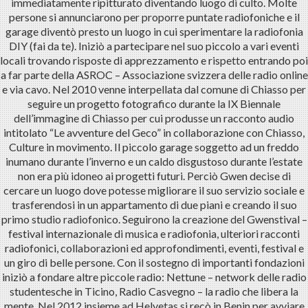
immediatamente ripitturato diventando luogo di culto. Molte
persone si annunciarono per proporre puntate radiofoniche e il
garage diventò presto un luogo in cui sperimentare la radiofonia
DIY (fai da te). Iniziò a partecipare nel suo piccolo a vari eventi
locali trovando risposte di apprezzamento e rispetto entrando poi
a far parte della ASROC – Associazione svizzera delle radio online
e via cavo. Nel 2010 venne interpellata dal comune di Chiasso per
seguire un progetto fotografico durante la IX Biennale
dell’immagine di Chiasso per cui produsse un racconto audio
intitolato “Le avventure del Geco” in collaborazione con Chiasso,
Culture in movimento. Il piccolo garage soggetto ad un freddo
inumano durante l’inverno e un caldo disgustoso durante l’estate
non era più idoneo ai progetti futuri. Perciò Gwen decise di
cercare un luogo dove potesse migliorare il suo servizio sociale e
trasferendosi in un appartamento di due piani e creando il suo
primo studio radiofonico. Seguirono la creazione del Gwenstival –
festival internazionale di musica e radiofonia, ulteriori racconti
radiofonici, collaborazioni ed approfondimenti, eventi, festival e
un giro di belle persone. Con il sostegno di importanti fondazioni
iniziò a fondare altre piccole radio: Nettune – network delle radio
studentesche in Ticino, Radio Casvegno – la radio che libera la
mente. Nel 2012 insieme ad Helvetas si recò in Benin per avviare