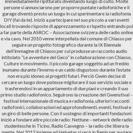
immediatamente ripitturato diventando luogo di culto. Molte
persone si annunciarono per proporre puntate radiofoniche e il
garage diventò presto un luogo in cui sperimentare la radiofonia
DIY (fai da te). Iniziò a partecipare nel suo piccolo a vari eventi
locali trovando risposte di apprezzamento e rispetto entrando poi
a far parte della ASROC – Associazione svizzera delle radio online
e via cavo. Nel 2010 venne interpellata dal comune di Chiasso per
seguire un progetto fotografico durante la IX Biennale
dell’immagine di Chiasso per cui produsse un racconto audio
intitolato “Le avventure del Geco” in collaborazione con Chiasso,
Culture in movimento. Il piccolo garage soggetto ad un freddo
inumano durante l’inverno e un caldo disgustoso durante l’estate
non era più idoneo ai progetti futuri. Perciò Gwen decise di
cercare un luogo dove potesse migliorare il suo servizio sociale e
trasferendosi in un appartamento di due piani e creando il suo
primo studio radiofonico. Seguirono la creazione del Gwenstival –
festival internazionale di musica e radiofonia, ulteriori racconti
radiofonici, collaborazioni ed approfondimenti, eventi, festival e
un giro di belle persone. Con il sostegno di importanti fondazioni
iniziò a fondare altre piccole radio: Nettune – network delle radio
studentesche in Ticino, Radio Casvegno – la radio che libera la
mente. Nel 2012 insieme ad Helvetas si recò in Benin per avviare