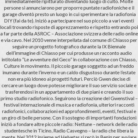
immediatamente ripitturato diventando luogo di culto. Molte
persone si annunciarono per proporre puntate radiofoniche e il
garage diventò presto un luogo in cui sperimentare la radiofonia
DIY (fai da te). Iniziò a partecipare nel suo piccolo a vari eventi
locali trovando risposte di apprezzamento e rispetto entrando poi
a far parte della ASROC – Associazione svizzera delle radio online
e via cavo. Nel 2010 venne interpellata dal comune di Chiasso per
seguire un progetto fotografico durante la IX Biennale
dell’immagine di Chiasso per cui produsse un racconto audio
intitolato “Le avventure del Geco” in collaborazione con Chiasso,
Culture in movimento. Il piccolo garage soggetto ad un freddo
inumano durante l’inverno e un caldo disgustoso durante l’estate
non era più idoneo ai progetti futuri. Perciò Gwen decise di
cercare un luogo dove potesse migliorare il suo servizio sociale e
trasferendosi in un appartamento di due piani e creando il suo
primo studio radiofonico. Seguirono la creazione del Gwenstival –
festival internazionale di musica e radiofonia, ulteriori racconti
radiofonici, collaborazioni ed approfondimenti, eventi, festival e
un giro di belle persone. Con il sostegno di importanti fondazioni
iniziò a fondare altre piccole radio: Nettune – network delle radio
studentesche in Ticino, Radio Casvegno – la radio che libera la
mente. Nel 2012 insieme ad Helvetas si recò in Benin per avviare